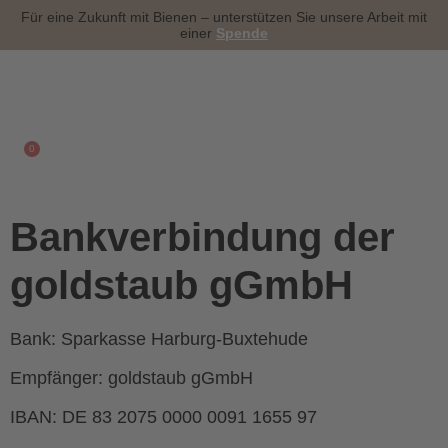
content
Für eine Zukunft mit Bienen – unterstützen Sie unsere Arbeit mit
einer
Spende
0
Bankverbindung der
goldstaub gGmbH
Bank:
Sparkasse Harburg-Buxtehude
Empfänger:
goldstaub gGmbH
IBAN:
DE 83 2075 0000 0091 1655 97