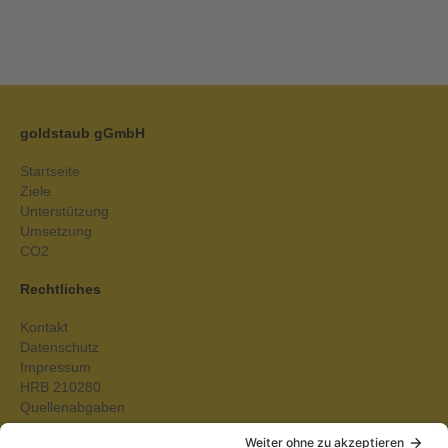
goldstaub gGmbH
Startseite
Ziele
Unterstützung
Umsetzung
CO2
Rechtliches
Kontakt
Datenschutz
Impressum
HRB 210280
Quellenabgaben
Shop